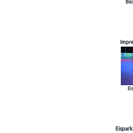
Bil
Impr
Ei
Eispark