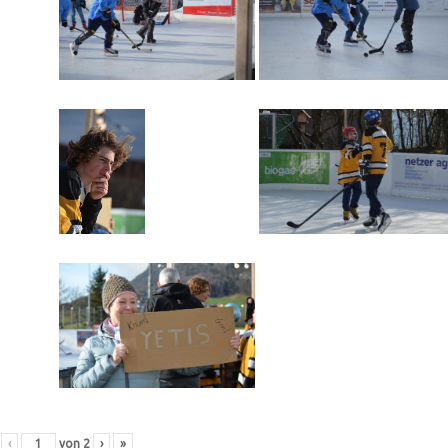
‹
von
2
›
»