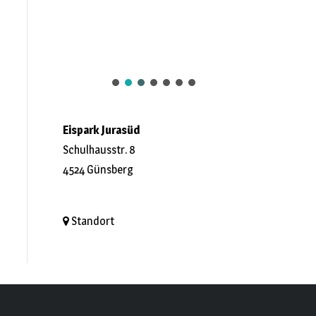
Eispark Jurasüd
Schulhausstr. 8
4524 Günsberg
Standort