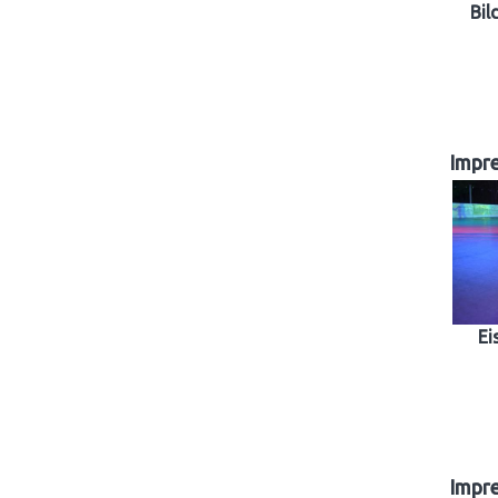
Bil
Impr
Ei
Impr