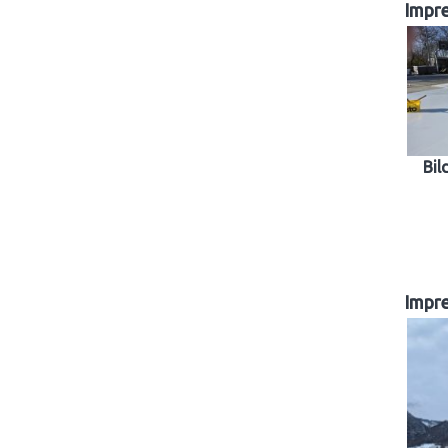
Impr
Bil
Impr