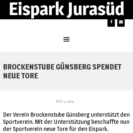
Home
BROCKENSTUBE GÜNSBERG SPENDET
Parkbeiz
NEUE TORE
Öffnungszeiten / Preise
Sponsoring
NOV. 2, 2019
Mitgliedschaft
Der Verein Brockenstube Günsberg unterstützt den
Sportverein. Mit der Unterstützung beschaffte nun
Projekt
der Sportverein neue Tore für den Eispark.