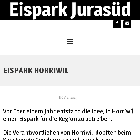
Home
EISPARK HORRIWIL
Parkbeiz
Öffnungszeiten / Preise
NOV. 1, 2019
Sponsoring
Vor über einem Jahr entstand die Idee, in Horriwil
Mitgliedschaft
einen Eispark für die Region zu betreiben.
Projekt
Die Verantwortlichen von Horriwil klopften beim
Sportverein Günsberg an und nach kurzen