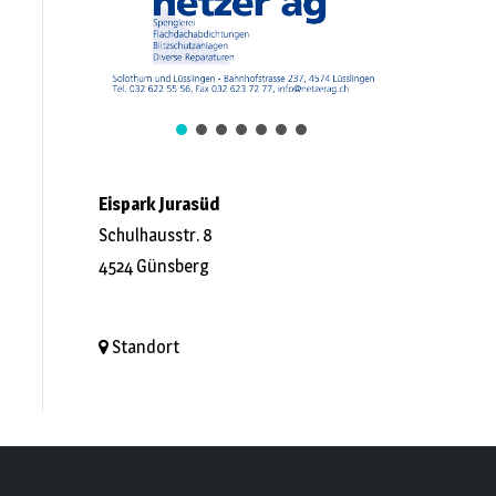
Eispark Jurasüd
Schulhausstr. 8
4524 Günsberg
Standort